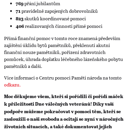
přání jubilantům
769
pravidelně zapojených dobrovolníků
71
skutků koordinované pomoci
823
realizovaných činností přímé pomoci
406
Přímá finanční pomoc v tomto roce znamená především
zajištění úklidu bytů pamětníků, překlenutí akutní
finanční nouze pamětníků, pořízení zdravotních
pomůcek, úhrada doplatku léčebného lázeňského pobytu
pamětníků a další.
Více informací o Centru pomoci Paměti národa na tomto
odkazu.
Moc děkujeme všem, kteří si pořídili či pořídí máček
k příležitosti Dne válečných veteránů! Díky vaší
podpoře můžeme pokračovat v pomoci těm, kteří se
zasloužili o naši svobodu a ocitají se nyní v náročných
životních situacích, a také dokumentovat jejich