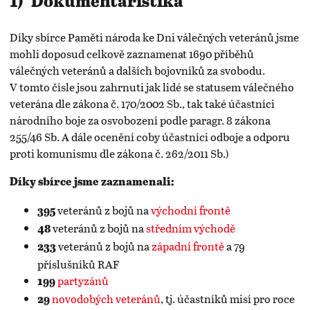
1) Dokumentaristika
Díky sbírce Paměti národa ke Dni válečných veteránů jsme
mohli doposud celkově zaznamenat 1690 příběhů
válečných veteránů a dalších bojovníků za svobodu.
V tomto čísle jsou zahrnuti jak lidé se statusem válečného
veterána dle zákona č. 170/2002 Sb., tak také účastníci
národního boje za osvobození podle paragr. 8 zákona
255/46 Sb. A dále ocenění coby účastníci odboje a odporu
proti komunismu dle zákona č. 262/2011 Sb.)
Díky sbírce jsme zaznamenali:
veteránů z bojů na
východní frontě
395
veteránů z bojů na
středním východě
48
veteránů z bojů na
západní frontě
a 79
233
příslušníků RAF
partyzánů
199
novodobých veteránů
, tj. účastníků misí pro roce
29