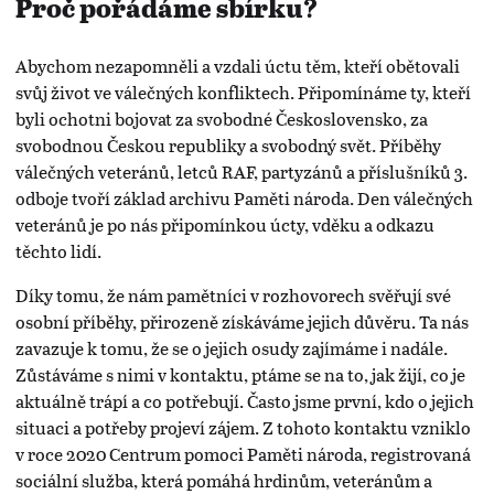
Proč pořádáme sbírku?
Abychom nezapomněli a vzdali úctu těm, kteří obětovali
svůj život ve válečných konfliktech. Připomínáme ty, kteří
byli ochotni bojovat za svobodné Československo, za
svobodnou Českou republiky a svobodný svět. Příběhy
válečných veteránů, letců RAF, partyzánů a příslušníků 3.
odboje tvoří základ archivu Paměti národa. Den válečných
veteránů je po nás připomínkou úcty, vděku a odkazu
těchto lidí.
Díky tomu, že nám pamětníci v rozhovorech svěřují své
osobní příběhy, přirozeně získáváme jejich důvěru. Ta nás
zavazuje k tomu, že se o jejich osudy zajímáme i nadále.
Zůstáváme s nimi v kontaktu, ptáme se na to, jak žijí, co je
aktuálně trápí a co potřebují. Často jsme první, kdo o jejich
situaci a potřeby projeví zájem. Z tohoto kontaktu vzniklo
v roce 2020 Centrum pomoci Paměti národa, registrovaná
sociální služba, která pomáhá hrdinům, veteránům a