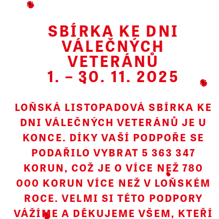
MENU
SBÍRKA KE DNI
VÁLEČNÝCH
VETERÁNŮ
1. – 30. 11. 2025
LOŇSKÁ LISTOPADOVÁ SBÍRKA KE
DNI VÁLEČNÝCH VETERÁNŮ JE U
KONCE. DÍKY VAŠÍ PODPOŘE SE
JAK ŽIJÍ NAŠI
PODAŘILO VYBRAT 5 363 347
HRDINOVÉ, JE NA
KORUN, COŽ JE O VÍCE NEŽ 780
NÁS
000 KORUN VÍCE NEŽ V LOŇSKÉM
ROCE. VELMI SI TÉTO PODPORY
VÁŽÍME A DĚKUJEME VŠEM, KTEŘÍ