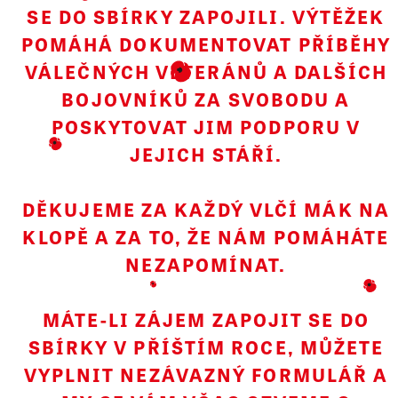
SE DO SBÍRKY ZAPOJILI. VÝTĚŽEK
Připněte si vlčí mák jako symbol úcty k válečným
POMÁHÁ DOKUMENTOVAT PŘÍBĚHY
veteránům a dalším bojovníkům za svobodu. Pořízením
VÁLEČNÝCH VETERÁNŮ A DALŠÍCH
květu přispějete na přímou pomoc našim
hrdinům
a
BOJOVNÍKŮ ZA SVOBODU A
zachování jejich příběhů.
POSKYTOVAT JIM PODPORU V
JEJICH STÁŘÍ.
DĚKUJEME ZA KAŽDÝ VLČÍ MÁK NA
KLOPĚ A ZA TO, ŽE NÁM POMÁHÁTE
Zapojte se on-line. Váš virtuální vlčí mák proměníme ve skutečný
NEZAPOMÍNAT.
a zasadíme ho do symbolického záhonku v Praze, Brně, Ostravě a
dalších krajských městech. Červené kvítky připomenou naše
hrdiny.
MÁTE-LI ZÁJEM ZAPOJIT SE DO
SBÍRKY V PŘÍŠTÍM ROCE, MŮŽETE
PŘÍSPĚVEK ON-LINE
VYPLNIT NEZÁVAZNÝ FORMULÁŘ A